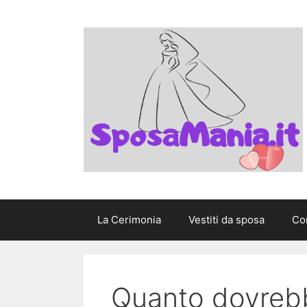
Vai
al
contenuto
La Cerimonia
Vestiti da sposa
Con
Quanto dovrebb