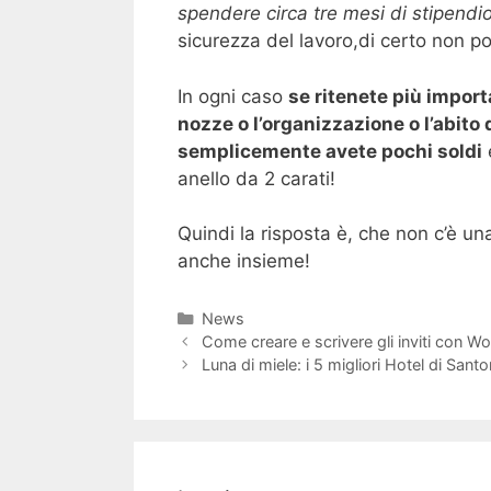
spendere circa tre mesi di stipendi
sicurezza del lavoro,di certo non pot
In ogni caso
se ritenete più importa
nozze o l’organizzazione o l’abito
semplicemente avete pochi soldi
anello da 2 carati!
Quindi la risposta è, che non c’è una
anche insieme!
Categorie
News
Navigazione
Come creare e scrivere gli inviti con W
articolo
Luna di miele: i 5 migliori Hotel di Santor