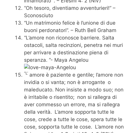
innamorato ”. – Efesini 4: 2 (NIV)
“Oh tesoro, diventiamo avventurieri!” –
Sconosciuto
“Un matrimonio felice è l’unione di due
buoni perdonatori”. – Ruth Bell Graham
“L’amore non riconosce barriere. Salta
ostacoli, salta recinzioni, penetra nei muri
per arrivare a destinazione piena di
speranza. ”- Maya Angelou
“L’
amore è paziente e gentile; l’amore non
invidia o si vanta; non è arrogante
o
maleducato. Non insiste a modo suo; non
è irritabile o risentito;
non si rallegra di
aver commesso un errore, ma si rallegra
della verità.
L’amore sopporta tutte le
cose, crede a tutte le cose, spera tutte le
cose, sopporta tutte le cose.
L’amore non