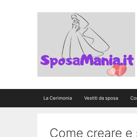
Vai
al
contenuto
La Cerimonia
Vestiti da sposa
Con
Come creare e sc