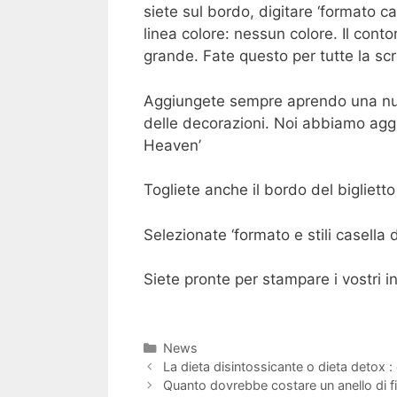
siete sul bordo, digitare ‘formato ca
linea colore: nessun colore. Il contor
grande. Fate questo per tutte la scri
Aggiungete sempre aprendo una nuov
delle decorazioni. Noi abbiamo aggiu
Heaven’
Togliete anche il bordo del biglietto
Selezionate ‘formato e stili casella d
Siete pronte per stampare i vostri inv
Categorie
News
Navigazione
La dieta disintossicante o dieta detox : 
articolo
Quanto dovrebbe costare un anello di 