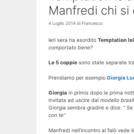
Manfredi chi si
4 Luglio 2014
di
Francesco
Ieri sera ha esordito
Temptation Is
comportato bene?
Le 5 coppie
sono state separate tr
Prendiamo per esempio
Giorgia Luc
Giorgia
in primis dopo la prima nott
invitata ad uscire dal
modello brasi
Giorgia sembra gradire e dice:
” Se
con te”
Manfredi nell’incontro al falò vede 