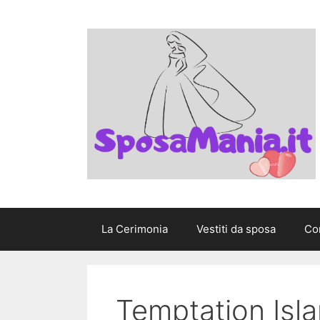
Vai
al
contenuto
La Cerimonia
Vestiti da sposa
Con
Temptation Isla