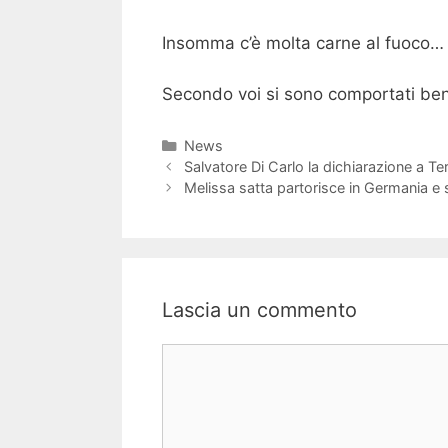
Insomma c’è molta carne al fuoco…
Secondo voi si sono comportati ben
Categorie
News
Navigazione
Salvatore Di Carlo la dichiarazione a Te
articolo
Melissa satta partorisce in Germania e
Lascia un commento
Commento