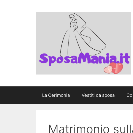
Vai
al
contenuto
La Cerimonia
Vestiti da sposa
Con
Matrimonio sull