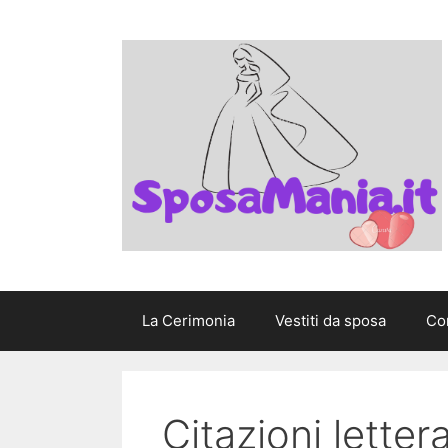
Vai
al
contenuto
La Cerimonia
Vestiti da sposa
Con
Citazioni lette